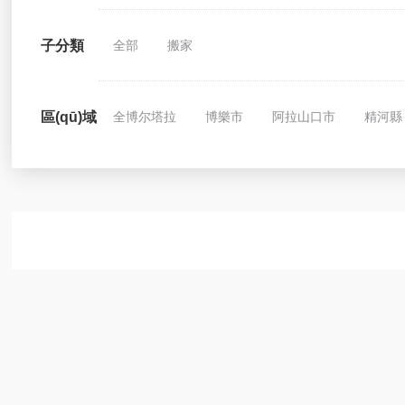
子分類
全部
搬家
區(qū)域
全博尔塔拉
博樂市
阿拉山口市
精河縣