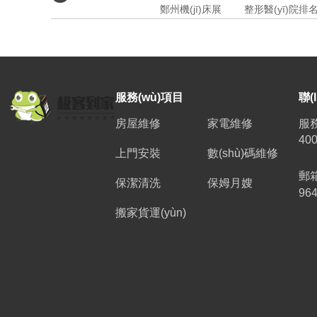
鄭州機(jī)床展
整形醫(yī)院排
服務(wù)項目
聯(
房屋維修
家電維修
服務
400
上門安裝
數(shù)碼維修
郵
保潔清洗
保姆月嫂
96
搬家貨運(yùn)