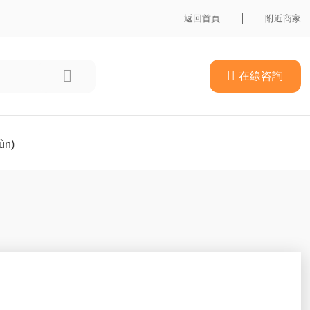
返回首頁
附近商家


在線咨詢
n)