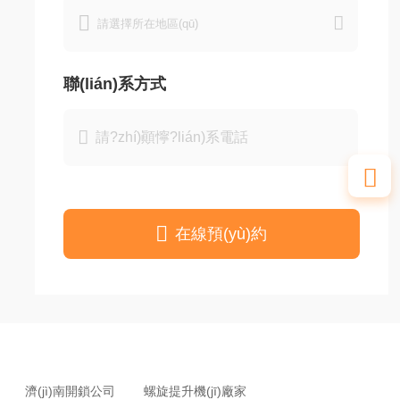


聯(lián)系方式



在線預(yù)約
濟(jì)南開鎖公司
螺旋提升機(jī)廠家