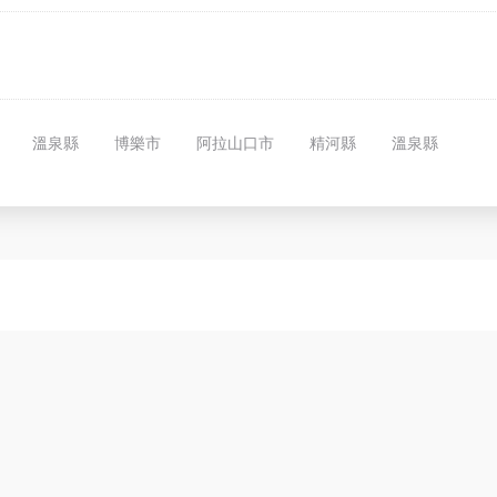
溫泉縣
博樂市
阿拉山口市
精河縣
溫泉縣