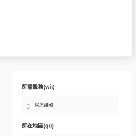
所需服務(wù)

所在地區(qū)