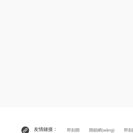
友情鏈接：
即刻開
開鎖網(wǎng)
即刻