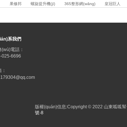
名
果修邦
螺旋提升機(jī)
365整形網(wǎng)
皇冠巨人
lián)系我們
(wù)電話：
-025-6696
箱：
4179304@qq.com
版權(quán)信息:Copyright © 2022 山東呱呱
號-8