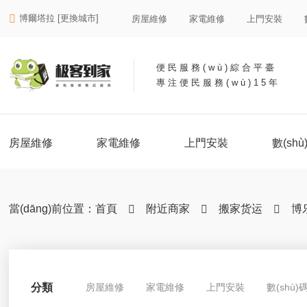
博爾塔拉 [更換城市]

房屋維修
家電維修
上門安裝
便民服務(wù)綜合平臺
專注便民服務(wù)15年
房屋維修
家電維修
上門安裝
數(sh
當(dāng)前位置：
首頁
附近商家
搬家货运
博



分類
房屋維修
家電維修
上門安裝
數(shù