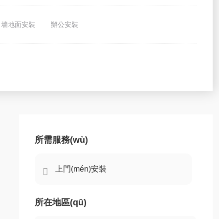
墻地面安裝
辦公安裝
所需服務(wù)

所在地區(qū)