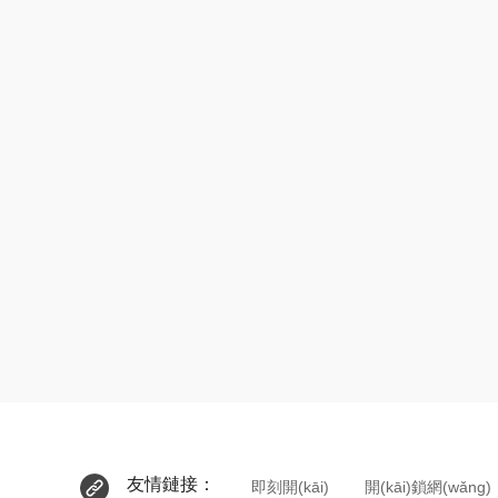
友情鏈接：
即刻開(kāi)
開(kāi)鎖網(wǎng)