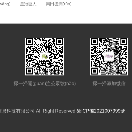
ǎng)
皇冠巨人
興田德潤(rùn)
掃一掃關(guān)注公眾號(hào)
掃一掃添加微信
信息科技有限公司 All Right Reserved
魯ICP備2021007999號