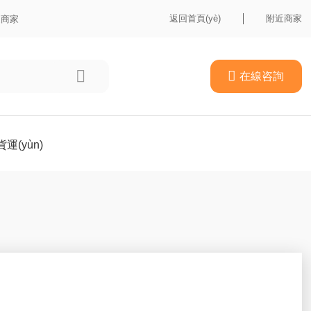
返回首頁(yè)
附近商家
近商家


在線咨詢
運(yùn)