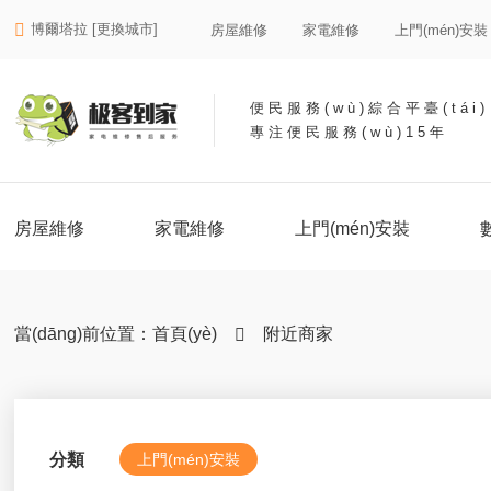
博爾塔拉 [更換城市]

房屋維修
家電維修
上門(mén)安裝
便民服務(wù)綜合平臺(tái)
專注便民服務(wù)15年
房屋維修
家電維修
上門(mén)安裝
當(dāng)前位置：
首頁(yè)
附近商家

分類
上門(mén)安裝