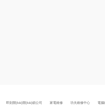
即刻開(kāi)開(kāi)鎖公司
家電維修
功夫維修中心
電腦