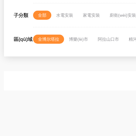
子分類
全部
水電安裝
家電安裝
廚衛(wèi)安
區(qū)域
全博尔塔拉
博樂(lè)市
阿拉山口市
精