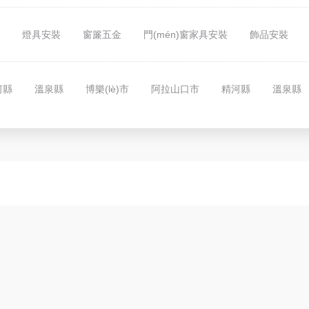
裝
燈具安裝
窗簾五金
門(mén)窗家具安裝
飾品安裝
河縣
溫泉縣
博樂(lè)市
阿拉山口市
精河縣
溫泉縣