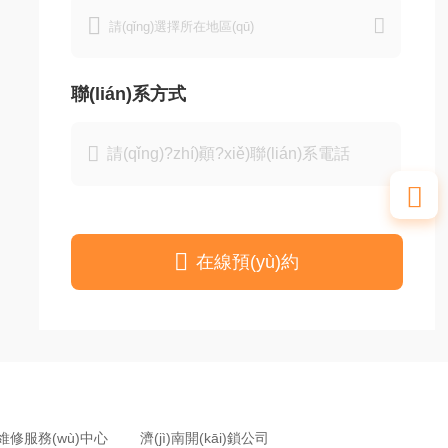


聯(lián)系方式



在線預(yù)約
維修服務(wù)中心
濟(jì)南開(kāi)鎖公司