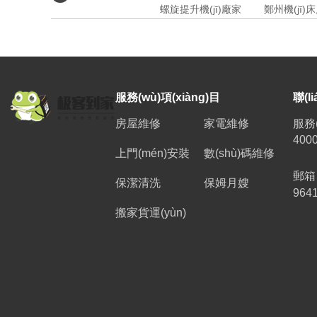
螺旋提升機(jī)廠家
鄭州機(jī)
服務(wù)項(xiàng)目
聯(l
房屋維修
家電維修
服務
400
上門(mén)安裝
數(shù)碼維修
郵箱
保潔清洗
保姆月嫂
964
搬家貨運(yùn)