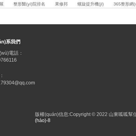
床展
整形醫(yī)院排名
果修邦
螺旋提升機(jī)
365整形網(w
ián)系我們
(wù)電話：
0766116
：
179304@qq.com
版權(quán)信息:Copyright © 2022 山東呱呱幫
(hào)-8