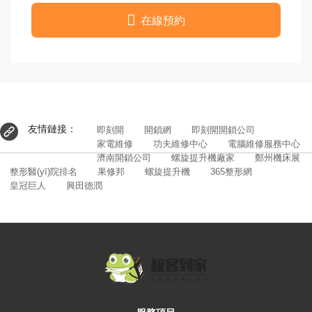

在線預約
友情鏈接：
即刻開
開鎖網
即刻開開鎖公司
家電維修
功夫維修中心
電腦維修服務中心
濟南開鎖公司
螺旋提升機廠家
鄭州機床展
整形醫(yī)院排名
果修邦
螺旋提升機
365整形網
皇冠巨人
興田德潤