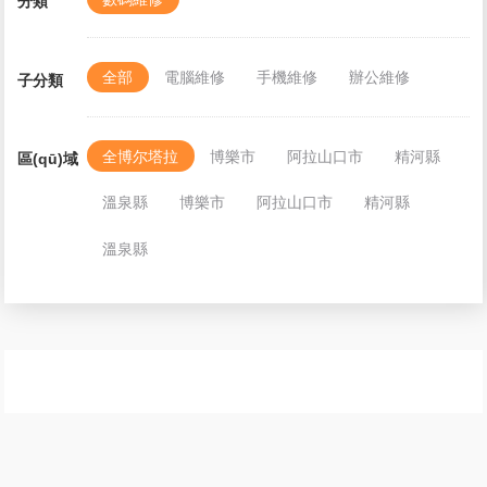
分類
全部
電腦維修
手機維修
辦公維修
子分類
全博尔塔拉
博樂市
阿拉山口市
精河縣
區(qū)域
溫泉縣
博樂市
阿拉山口市
精河縣
溫泉縣