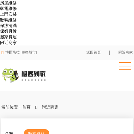
房屋維修
家電維修
上門安裝
數碼維修
保潔清洗
保姆月嫂
搬家貨運
附近商家

博爾塔拉 [更換城市]
返回首頁
附近商家
當前位置：
首頁
附近商家

數碼維修