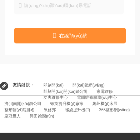


在線預(yù)約
友情鏈接：
即刻開(kāi)
開(kāi)鎖網(wǎng)
即刻開(kāi)開(kāi)鎖公司
家電維修
功夫維修中心
電腦維修服務(wù)中心
濟(jì)南開(kāi)鎖公司
螺旋提升機(jī)廠家
鄭州機(jī)床展
整形醫(yī)院排名
果修邦
螺旋提升機(jī)
365整形網(wǎng)
皇冠巨人
興田德潤(rùn)