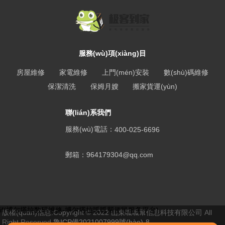
服務(wù)項(xiàng)目
房屋維修
家電維修
上門(mén)安裝
數(shù)碼維修
保潔清洗
保姆月嫂
搬家貨運(yùn)
聯(lián)系我們
服務(wù)電話：
400-025-6696
郵箱：
964179304@qq.com
if(博尔塔拉数码维修-博尔塔拉呱呱帮便民服务平台)
版權(quán)信息:Copyright © 2022 山東呱呱幫信息科技有限公司 All
Right Reserved
魯ICP備2021007999號(hào)-8