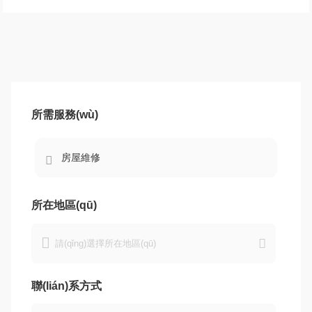
所需服務(wù)

所在地區(qū)


聯(lián)系方式