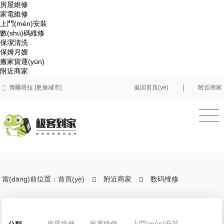
房屋維修
家電維修
上門(mén)安裝
數(shù)碼維修
保潔清洗
保姆月嫂
搬家貨運(yùn)
附近商家

博爾塔拉 [更換城市]
返回首頁(yè)
附近商家
當(dāng)前位置：
首頁(yè)
附近商家
数码维修


房屋維修
家電維修
上門(mén)安裝