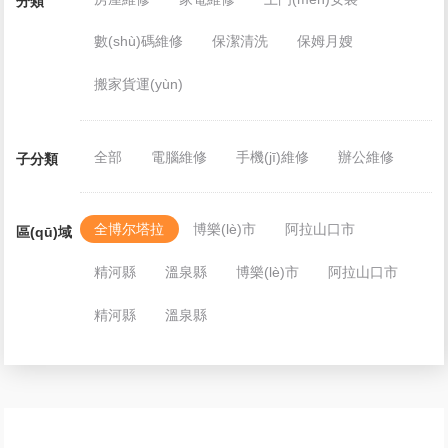
分類
數(shù)碼維修
保潔清洗
保姆月嫂
搬家貨運(yùn)
全部
電腦維修
手機(jī)維修
辦公維修
子分類
全博尔塔拉
博樂(lè)市
阿拉山口市
區(qū)域
精河縣
溫泉縣
博樂(lè)市
阿拉山口市
精河縣
溫泉縣