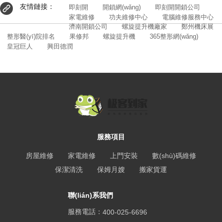
友情鏈接：
即刻開
開鎖網(wǎng)
即刻開開鎖公司
家電維修
功夫維修中心
電腦維修服務中心
濟南開鎖公司
螺旋提升機廠家
鄭州機床展
整形醫(yī)院排名
果修邦
螺旋提升機
365整形網(wǎng)
皇冠巨人
興田德潤
服務項目
房屋維修
家電維修
上門安裝
數(shù)碼維修
保潔清洗
保姆月嫂
搬家貨運
聯(lián)系我們
服務電話：
400-025-6696