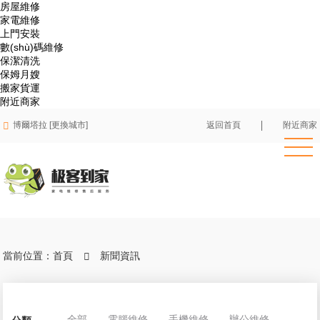
房屋維修
家電維修
上門安裝
數(shù)碼維修
保潔清洗
保姆月嫂
搬家貨運
附近商家

博爾塔拉 [更換城市]
返回首頁
附近商家
當前位置：
首頁
新聞資訊

全部
電腦維修
手機維修
辦公維修